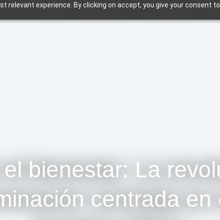
t relevant experience. By clicking on accept, you give your consent to
INICIO
SERVICIOS
SOLUCIONES
 el bienestar: La revo
uminación centrada en 