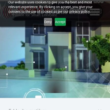
Protéger son foyer : Exploration des
Skip
Our website uses cookies to give you the best and most
relevant experience. By clicking on accept, you give your
systèmes de sécurité domestique
to
consent to the use of cookies as per our privacy policy.
content
Deny
Accept