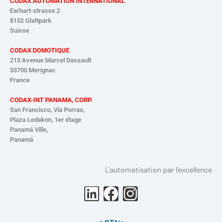
CODAX AUTOMATION INTERNATIONAL
Earhart-strasse 2
8152 Glattpark
Suisse
CODAX DOMOTIQUE
213 Avenue Marcel Dassault
33700 Merignac
France
CODAX-INT PANAMA, CORP.
San Francisco, Vía Porras,
Plaza Ledakon, 1er étage
Panamá
Ville,
Panamá
L'automatisation par l'excellence
L
F
I
i
a
n