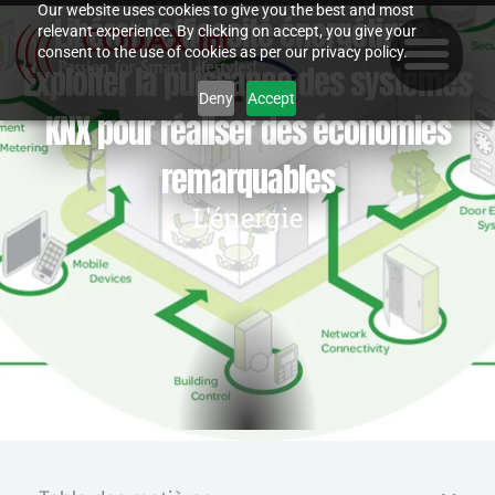
Skip
Our website uses cookies to give you the best and most
Libérer l'efficacité énergétique :
relevant experience. By clicking on accept, you give your
to
consent to the use of cookies as per our privacy policy.
content
Exploiter la puissance des systèmes
Deny
Accept
KNX pour réaliser des économies
remarquables
L'énergie