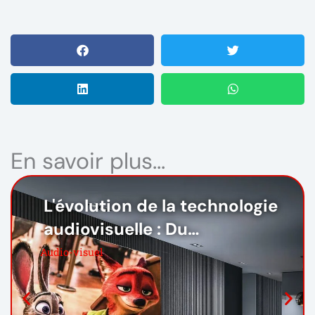
En savoir plus...
L'évolution de la technologie
audiovisuelle : Du
divertissement aux
Audio-visuel
expériences immersives