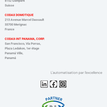
8152 Glattpark
Suisse
CODAX DOMOTIQUE
213 Avenue Marcel Dassault
33700 Merignac
France
CODAX-INT PANAMA, CORP.
San Francisco, Vía Porras,
Plaza Ledakon, 1er étage
Panamá
Ville,
Panamá
L'automatisation par l'excellence
L
F
I
i
a
n
n
c
s
k
e
t
Deutsch